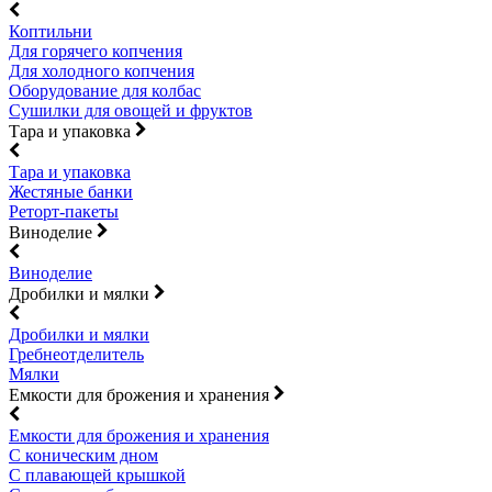
Коптильни
Для горячего копчения
Для холодного копчения
Оборудование для колбас
Сушилки для овощей и фруктов
Тара и упаковка
Тара и упаковка
Жестяные банки
Реторт-пакеты
Виноделие
Виноделие
Дробилки и мялки
Дробилки и мялки
Гребнеотделитель
Мялки
Емкости для брожения и хранения
Емкости для брожения и хранения
С коническим дном
С плавающей крышкой