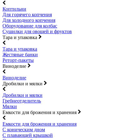
Коптильни
Для горячего копчения
Для холодного копчения
Оборудование для колбас
Сушилки для овощей и фруктов
Тара и упаковка
Тара и упаковка
Жестяные банки
Реторт-пакеты
Виноделие
Виноделие
Дробилки и мялки
Дробилки и мялки
Гребнеотделитель
Мялки
Емкости для брожения и хранения
Емкости для брожения и хранения
С коническим дном
С плавающей крышкой