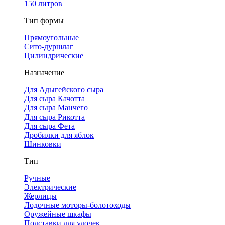
150 литров
Тип формы
Прямоугольные
Сито-дуршлаг
Цилиндрические
Назначение
Для Адыгейского сыра
Для сыра Качотта
Для сыра Манчего
Для сыра Рикотта
Для сыра Фета
Дробилки для яблок
Шинковки
Тип
Ручные
Электрические
Жерлицы
Лодочные моторы-болотоходы
Оружейные шкафы
Подставки для удочек