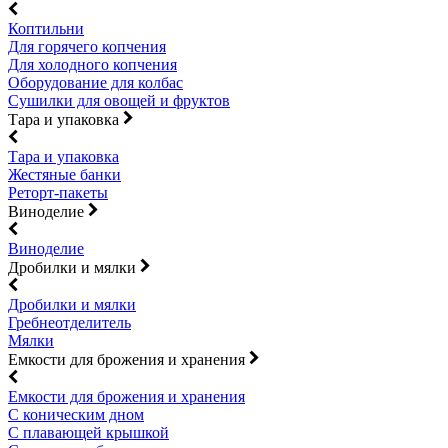
Коптильни
Для горячего копчения
Для холодного копчения
Оборудование для колбас
Сушилки для овощей и фруктов
Тара и упаковка
Тара и упаковка
Жестяные банки
Реторт-пакеты
Виноделие
Виноделие
Дробилки и мялки
Дробилки и мялки
Гребнеотделитель
Мялки
Емкости для брожения и хранения
Емкости для брожения и хранения
С коническим дном
С плавающей крышкой