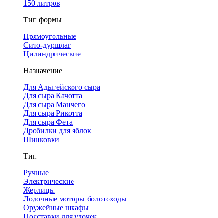
150 литров
Тип формы
Прямоугольные
Сито-дуршлаг
Цилиндрические
Назначение
Для Адыгейского сыра
Для сыра Качотта
Для сыра Манчего
Для сыра Рикотта
Для сыра Фета
Дробилки для яблок
Шинковки
Тип
Ручные
Электрические
Жерлицы
Лодочные моторы-болотоходы
Оружейные шкафы
Подставки для удочек