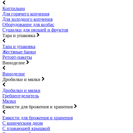
Коптильни
Для горячего копчения
Для холодного копчения
Оборудование для колбас
Сушилки для овощей и фруктов
Тара и упаковка
Тара и упаковка
Жестяные банки
Реторт-пакеты
Виноделие
Виноделие
Дробилки и мялки
Дробилки и мялки
Гребнеотделитель
Мялки
Емкости для брожения и хранения
Емкости для брожения и хранения
С коническим дном
С плавающей крышкой