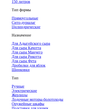
150 литров
Тип формы
Прямоугольные
Сито-дуршлаг
Цилиндрические
Назначение
Для Адыгейского сыра
Для сыра Качотта
Для сыра Манчего
Для сыра Рикотта
Для сыра Фета
Дробилки для яблок
Шинковки
Тип
Ручные
Электрические
Жерлицы
Лодочные моторы-болотоходы
Оружейные шкафы
Подставки для удочек