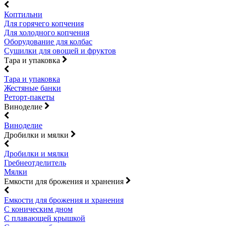
Коптильни
Для горячего копчения
Для холодного копчения
Оборудование для колбас
Сушилки для овощей и фруктов
Тара и упаковка
Тара и упаковка
Жестяные банки
Реторт-пакеты
Виноделие
Виноделие
Дробилки и мялки
Дробилки и мялки
Гребнеотделитель
Мялки
Емкости для брожения и хранения
Емкости для брожения и хранения
С коническим дном
С плавающей крышкой