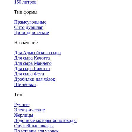
150 литров
Тип формы
Прямоугольные
Сито-дуршлаг
Цилиндрические
Назначение
Для Адыгейского сыра
Для сыра Качотта
Для сыра Манчего
Для сыра Рикотта
Для сыра Фета
Дробилки для яблок
Шинковки
Тип
Ручные
Электрические
Жерлицы
Лодочные моторы-болотоходы
Оружейные шкафы
Подставки для удочек