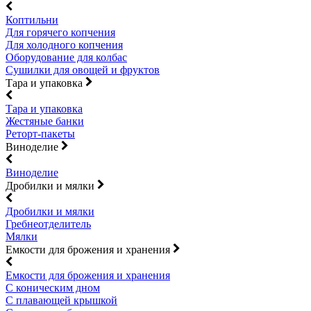
Коптильни
Для горячего копчения
Для холодного копчения
Оборудование для колбас
Сушилки для овощей и фруктов
Тара и упаковка
Тара и упаковка
Жестяные банки
Реторт-пакеты
Виноделие
Виноделие
Дробилки и мялки
Дробилки и мялки
Гребнеотделитель
Мялки
Емкости для брожения и хранения
Емкости для брожения и хранения
С коническим дном
С плавающей крышкой