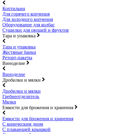
Коптильни
Для горячего копчения
Для холодного копчения
Оборудование для колбас
Сушилки для овощей и фруктов
Тара и упаковка
Тара и упаковка
Жестяные банки
Реторт-пакеты
Виноделие
Виноделие
Дробилки и мялки
Дробилки и мялки
Гребнеотделитель
Мялки
Емкости для брожения и хранения
Емкости для брожения и хранения
С коническим дном
С плавающей крышкой