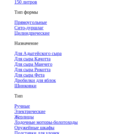
150 литров
Тип формы
Прямоугольные
Сито-дуршлаг
Цилиндрические
Назначение
Для Адыгейского сыра
Для сыра Качотта
Для сыра Манчего
Для сыра Рикотта
Для сыра Фета
Дробилки для яблок
Шинковки
Тип
Ручные
Электрические
Жерлицы
Лодочные моторы-болотоходы
Оружейные шкафы
Подставки для удочек