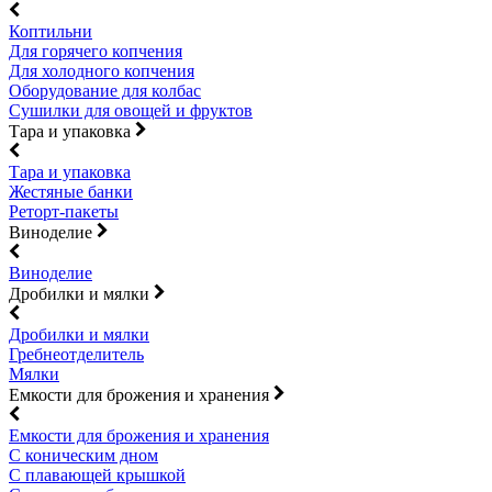
Коптильни
Для горячего копчения
Для холодного копчения
Оборудование для колбас
Сушилки для овощей и фруктов
Тара и упаковка
Тара и упаковка
Жестяные банки
Реторт-пакеты
Виноделие
Виноделие
Дробилки и мялки
Дробилки и мялки
Гребнеотделитель
Мялки
Емкости для брожения и хранения
Емкости для брожения и хранения
С коническим дном
С плавающей крышкой