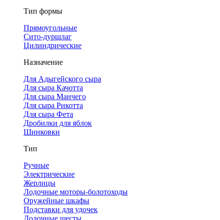
Тип формы
Прямоугольные
Сито-дуршлаг
Цилиндрические
Назначение
Для Адыгейского сыра
Для сыра Качотта
Для сыра Манчего
Для сыра Рикотта
Для сыра Фета
Дробилки для яблок
Шинковки
Тип
Ручные
Электрические
Жерлицы
Лодочные моторы-болотоходы
Оружейные шкафы
Подставки для удочек
Лодочные шесты