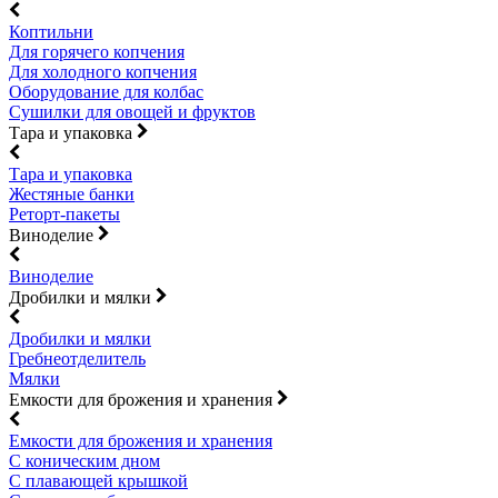
Коптильни
Для горячего копчения
Для холодного копчения
Оборудование для колбас
Сушилки для овощей и фруктов
Тара и упаковка
Тара и упаковка
Жестяные банки
Реторт-пакеты
Виноделие
Виноделие
Дробилки и мялки
Дробилки и мялки
Гребнеотделитель
Мялки
Емкости для брожения и хранения
Емкости для брожения и хранения
С коническим дном
С плавающей крышкой