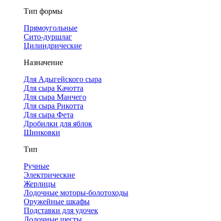
Тип формы
Прямоугольные
Сито-дуршлаг
Цилиндрические
Назначение
Для Адыгейского сыра
Для сыра Качотта
Для сыра Манчего
Для сыра Рикотта
Для сыра Фета
Дробилки для яблок
Шинковки
Тип
Ручные
Электрические
Жерлицы
Лодочные моторы-болотоходы
Оружейные шкафы
Подставки для удочек
Лодочные шесты