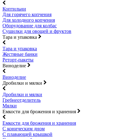
Коптильни
Для горячего копчения
Для холодного копчения
Оборудование для колбас
Сушилки для овощей и фруктов
Тара и упаковка
Тара и упаковка
Жестяные банки
Реторт-пакеты
Виноделие
Виноделие
Дробилки и мялки
Дробилки и мялки
Гребнеотделитель
Мялки
Емкости для брожения и хранения
Емкости для брожения и хранения
С коническим дном
С плавающей крышкой