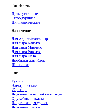
Тип формы
Прямоугольные
Сито-дуршлаг
Цилиндрические
Назначение
Для Адыгейского сыра
Для сыра Качотта
Для сыра Манчего
Для сыра Рикотта
Для сыра Фета
Дробилки для яблок
Шинковки
Тип
Ручные
Электрические
Жерлицы
Лодочные моторы-болотоходы
Оружейные шкафы
Подставки для удочек
Лодочные шесты