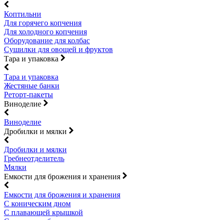
Коптильни
Для горячего копчения
Для холодного копчения
Оборудование для колбас
Сушилки для овощей и фруктов
Тара и упаковка
Тара и упаковка
Жестяные банки
Реторт-пакеты
Виноделие
Виноделие
Дробилки и мялки
Дробилки и мялки
Гребнеотделитель
Мялки
Емкости для брожения и хранения
Емкости для брожения и хранения
С коническим дном
С плавающей крышкой