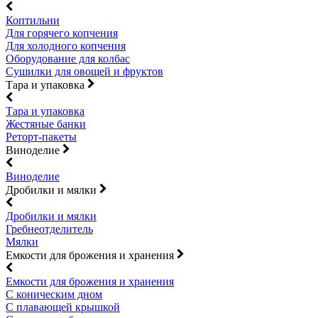
Коптильни
Для горячего копчения
Для холодного копчения
Оборудование для колбас
Сушилки для овощей и фруктов
Тара и упаковка
Тара и упаковка
Жестяные банки
Реторт-пакеты
Виноделие
Виноделие
Дробилки и мялки
Дробилки и мялки
Гребнеотделитель
Мялки
Емкости для брожения и хранения
Емкости для брожения и хранения
С коническим дном
С плавающей крышкой