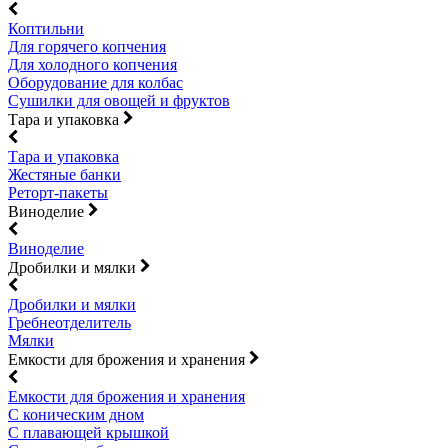
Коптильни
Для горячего копчения
Для холодного копчения
Оборудование для колбас
Сушилки для овощей и фруктов
Тара и упаковка
Тара и упаковка
Жестяные банки
Реторт-пакеты
Виноделие
Виноделие
Дробилки и мялки
Дробилки и мялки
Гребнеотделитель
Мялки
Емкости для брожения и хранения
Емкости для брожения и хранения
С коническим дном
С плавающей крышкой