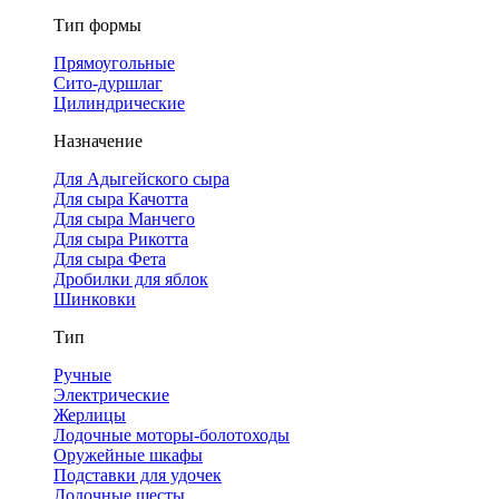
Тип формы
Прямоугольные
Сито-дуршлаг
Цилиндрические
Назначение
Для Адыгейского сыра
Для сыра Качотта
Для сыра Манчего
Для сыра Рикотта
Для сыра Фета
Дробилки для яблок
Шинковки
Тип
Ручные
Электрические
Жерлицы
Лодочные моторы-болотоходы
Оружейные шкафы
Подставки для удочек
Лодочные шесты