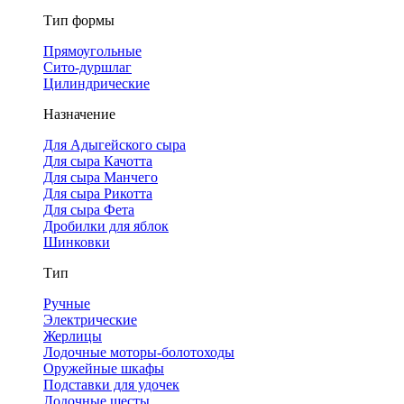
Тип формы
Прямоугольные
Сито-дуршлаг
Цилиндрические
Назначение
Для Адыгейского сыра
Для сыра Качотта
Для сыра Манчего
Для сыра Рикотта
Для сыра Фета
Дробилки для яблок
Шинковки
Тип
Ручные
Электрические
Жерлицы
Лодочные моторы-болотоходы
Оружейные шкафы
Подставки для удочек
Лодочные шесты