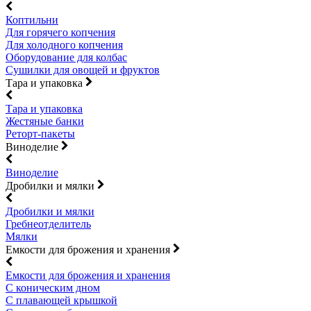
Коптильни
Для горячего копчения
Для холодного копчения
Оборудование для колбас
Сушилки для овощей и фруктов
Тара и упаковка
Тара и упаковка
Жестяные банки
Реторт-пакеты
Виноделие
Виноделие
Дробилки и мялки
Дробилки и мялки
Гребнеотделитель
Мялки
Емкости для брожения и хранения
Емкости для брожения и хранения
С коническим дном
С плавающей крышкой