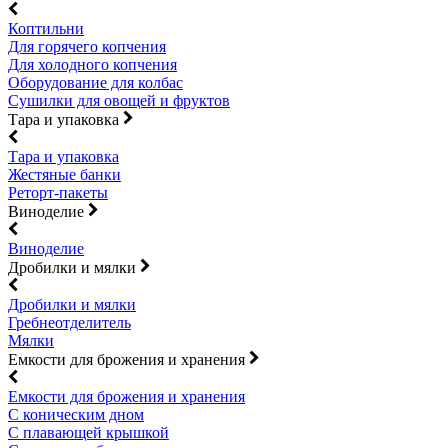
Коптильни
Для горячего копчения
Для холодного копчения
Оборудование для колбас
Сушилки для овощей и фруктов
Тара и упаковка
Тара и упаковка
Жестяные банки
Реторт-пакеты
Виноделие
Виноделие
Дробилки и мялки
Дробилки и мялки
Гребнеотделитель
Мялки
Емкости для брожения и хранения
Емкости для брожения и хранения
С коническим дном
С плавающей крышкой