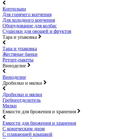
Коптильни
Для горячего копчения
Для холодного копчения
Оборудование для колбас
Сушилки для овощей и фруктов
Тара и упаковка
Тара и упаковка
Жестяные банки
Реторт-пакеты
Виноделие
Виноделие
Дробилки и мялки
Дробилки и мялки
Гребнеотделитель
Мялки
Емкости для брожения и хранения
Емкости для брожения и хранения
С коническим дном
С плавающей крышкой