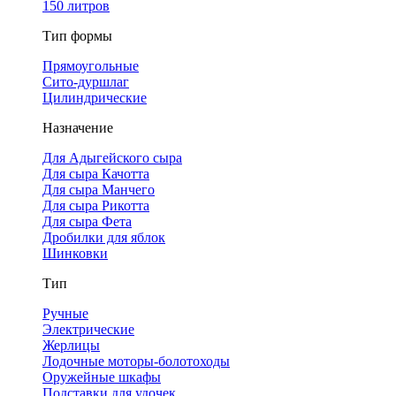
150 литров
Тип формы
Прямоугольные
Сито-дуршлаг
Цилиндрические
Назначение
Для Адыгейского сыра
Для сыра Качотта
Для сыра Манчего
Для сыра Рикотта
Для сыра Фета
Дробилки для яблок
Шинковки
Тип
Ручные
Электрические
Жерлицы
Лодочные моторы-болотоходы
Оружейные шкафы
Подставки для удочек