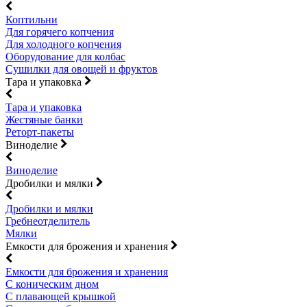
Коптильни
Для горячего копчения
Для холодного копчения
Оборудование для колбас
Сушилки для овощей и фруктов
Тара и упаковка
Тара и упаковка
Жестяные банки
Реторт-пакеты
Виноделие
Виноделие
Дробилки и мялки
Дробилки и мялки
Гребнеотделитель
Мялки
Емкости для брожения и хранения
Емкости для брожения и хранения
С коническим дном
С плавающей крышкой