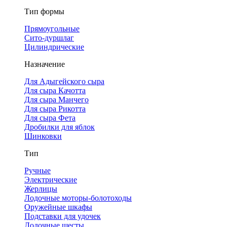
Тип формы
Прямоугольные
Сито-дуршлаг
Цилиндрические
Назначение
Для Адыгейского сыра
Для сыра Качотта
Для сыра Манчего
Для сыра Рикотта
Для сыра Фета
Дробилки для яблок
Шинковки
Тип
Ручные
Электрические
Жерлицы
Лодочные моторы-болотоходы
Оружейные шкафы
Подставки для удочек
Лодочные шесты