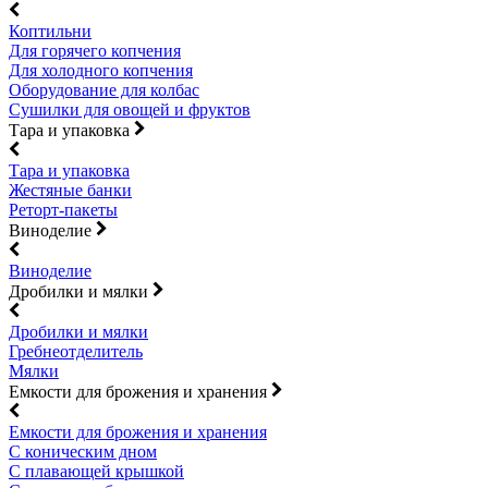
Коптильни
Для горячего копчения
Для холодного копчения
Оборудование для колбас
Сушилки для овощей и фруктов
Тара и упаковка
Тара и упаковка
Жестяные банки
Реторт-пакеты
Виноделие
Виноделие
Дробилки и мялки
Дробилки и мялки
Гребнеотделитель
Мялки
Емкости для брожения и хранения
Емкости для брожения и хранения
С коническим дном
С плавающей крышкой