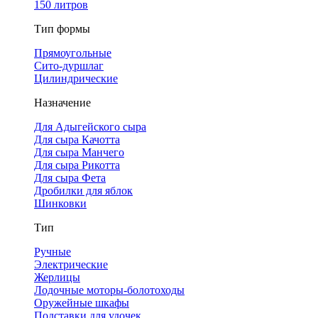
150 литров
Тип формы
Прямоугольные
Сито-дуршлаг
Цилиндрические
Назначение
Для Адыгейского сыра
Для сыра Качотта
Для сыра Манчего
Для сыра Рикотта
Для сыра Фета
Дробилки для яблок
Шинковки
Тип
Ручные
Электрические
Жерлицы
Лодочные моторы-болотоходы
Оружейные шкафы
Подставки для удочек