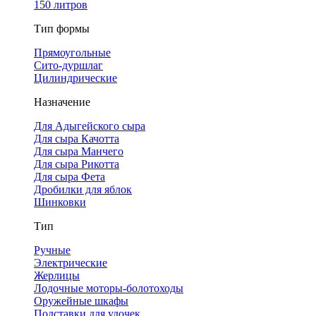
150 литров
Тип формы
Прямоугольные
Сито-дуршлаг
Цилиндрические
Назначение
Для Адыгейского сыра
Для сыра Качотта
Для сыра Манчего
Для сыра Рикотта
Для сыра Фета
Дробилки для яблок
Шинковки
Тип
Ручные
Электрические
Жерлицы
Лодочные моторы-болотоходы
Оружейные шкафы
Подставки для удочек