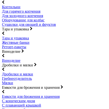
Коптильни
Для горячего копчения
Для холодного копчения
Оборудование для колбас
Сушилки для овощей и фруктов
Тара и упаковка
Тара и упаковка
Жестяные банки
Реторт-пакеты
Виноделие
Виноделие
Дробилки и мялки
Дробилки и мялки
Гребнеотделитель
Мялки
Емкости для брожения и хранения
Емкости для брожения и хранения
С коническим дном
С плавающей крышкой