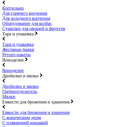
Коптильни
Для горячего копчения
Для холодного копчения
Оборудование для колбас
Сушилки для овощей и фруктов
Тара и упаковка
Тара и упаковка
Жестяные банки
Реторт-пакеты
Виноделие
Виноделие
Дробилки и мялки
Дробилки и мялки
Гребнеотделитель
Мялки
Емкости для брожения и хранения
Емкости для брожения и хранения
С коническим дном
С плавающей крышкой