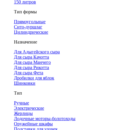
150 литров
Тип формы
Прямоугольные
Сито-дуршлаг
Цилиндрические
Назначение
Для Адыгейского сыра
Для сыра Качотта
Для сыра Манчего
Для сыра Рикотта
Для сыра Фета
Дробилки для яблок
Шинковки
Тип
Ручные
Электрические
Жерлицы
Лодочные моторы-болотоходы
Оружейные шкафы
Подставки для удочек