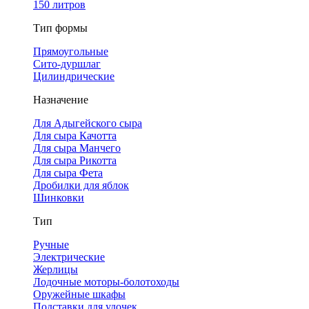
150 литров
Тип формы
Прямоугольные
Сито-дуршлаг
Цилиндрические
Назначение
Для Адыгейского сыра
Для сыра Качотта
Для сыра Манчего
Для сыра Рикотта
Для сыра Фета
Дробилки для яблок
Шинковки
Тип
Ручные
Электрические
Жерлицы
Лодочные моторы-болотоходы
Оружейные шкафы
Подставки для удочек