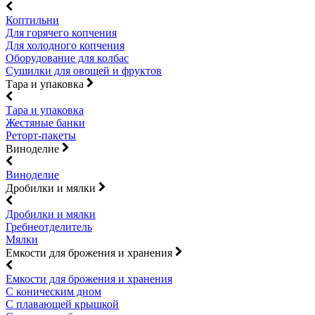
Коптильни
Для горячего копчения
Для холодного копчения
Оборудование для колбас
Сушилки для овощей и фруктов
Тара и упаковка
Тара и упаковка
Жестяные банки
Реторт-пакеты
Виноделие
Виноделие
Дробилки и мялки
Дробилки и мялки
Гребнеотделитель
Мялки
Емкости для брожения и хранения
Емкости для брожения и хранения
С коническим дном
С плавающей крышкой