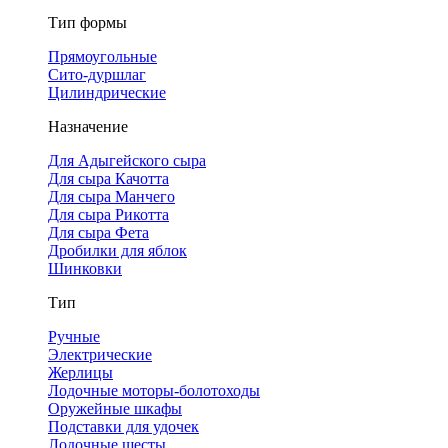
Тип формы
Прямоугольные
Сито-дуршлаг
Цилиндрические
Назначение
Для Адыгейского сыра
Для сыра Качотта
Для сыра Манчего
Для сыра Рикотта
Для сыра Фета
Дробилки для яблок
Шинковки
Тип
Ручные
Электрические
Жерлицы
Лодочные моторы-болотоходы
Оружейные шкафы
Подставки для удочек
Лодочные шесты