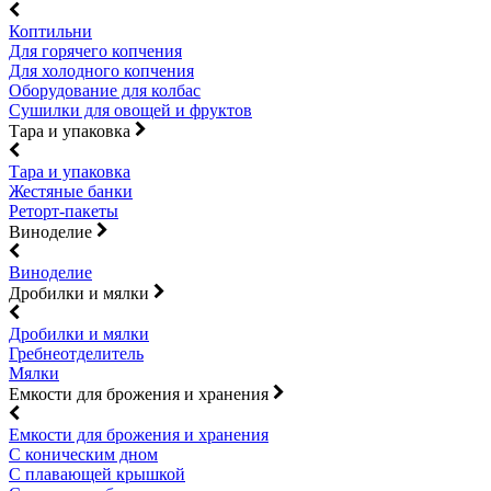
Коптильни
Для горячего копчения
Для холодного копчения
Оборудование для колбас
Сушилки для овощей и фруктов
Тара и упаковка
Тара и упаковка
Жестяные банки
Реторт-пакеты
Виноделие
Виноделие
Дробилки и мялки
Дробилки и мялки
Гребнеотделитель
Мялки
Емкости для брожения и хранения
Емкости для брожения и хранения
С коническим дном
С плавающей крышкой