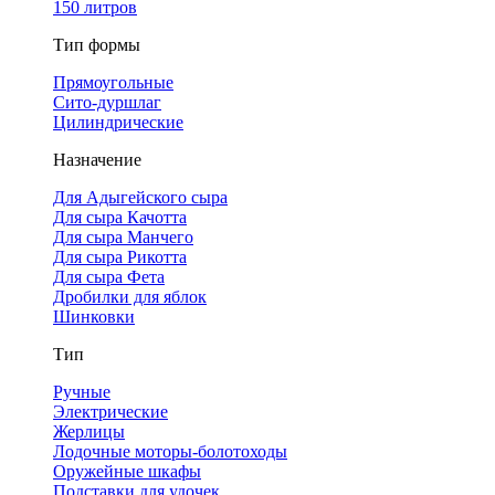
150 литров
Тип формы
Прямоугольные
Сито-дуршлаг
Цилиндрические
Назначение
Для Адыгейского сыра
Для сыра Качотта
Для сыра Манчего
Для сыра Рикотта
Для сыра Фета
Дробилки для яблок
Шинковки
Тип
Ручные
Электрические
Жерлицы
Лодочные моторы-болотоходы
Оружейные шкафы
Подставки для удочек