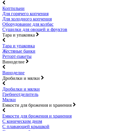
Коптильни
Для горячего копчения
Для холодного копчения
Оборудование для колбас
Сушилки для овощей и фруктов
Тара и упаковка
Тара и упаковка
Жестяные банки
Реторт-пакеты
Виноделие
Виноделие
Дробилки и мялки
Дробилки и мялки
Гребнеотделитель
Мялки
Емкости для брожения и хранения
Емкости для брожения и хранения
С коническим дном
С плавающей крышкой