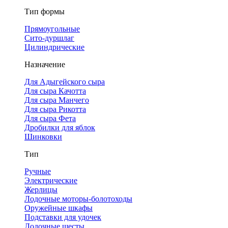
Тип формы
Прямоугольные
Сито-дуршлаг
Цилиндрические
Назначение
Для Адыгейского сыра
Для сыра Качотта
Для сыра Манчего
Для сыра Рикотта
Для сыра Фета
Дробилки для яблок
Шинковки
Тип
Ручные
Электрические
Жерлицы
Лодочные моторы-болотоходы
Оружейные шкафы
Подставки для удочек
Лодочные шесты