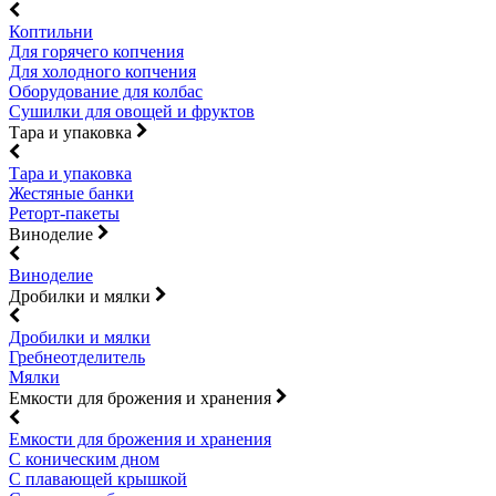
Коптильни
Для горячего копчения
Для холодного копчения
Оборудование для колбас
Сушилки для овощей и фруктов
Тара и упаковка
Тара и упаковка
Жестяные банки
Реторт-пакеты
Виноделие
Виноделие
Дробилки и мялки
Дробилки и мялки
Гребнеотделитель
Мялки
Емкости для брожения и хранения
Емкости для брожения и хранения
С коническим дном
С плавающей крышкой