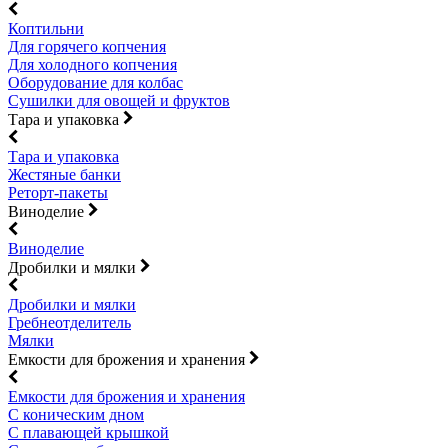
Коптильни
Для горячего копчения
Для холодного копчения
Оборудование для колбас
Сушилки для овощей и фруктов
Тара и упаковка
Тара и упаковка
Жестяные банки
Реторт-пакеты
Виноделие
Виноделие
Дробилки и мялки
Дробилки и мялки
Гребнеотделитель
Мялки
Емкости для брожения и хранения
Емкости для брожения и хранения
С коническим дном
С плавающей крышкой