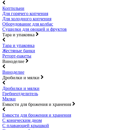
Коптильни
Для горячего копчения
Для холодного копчения
Оборудование для колбас
Сушилки для овощей и фруктов
Тара и упаковка
Тара и упаковка
Жестяные банки
Реторт-пакеты
Виноделие
Виноделие
Дробилки и мялки
Дробилки и мялки
Гребнеотделитель
Мялки
Емкости для брожения и хранения
Емкости для брожения и хранения
С коническим дном
С плавающей крышкой