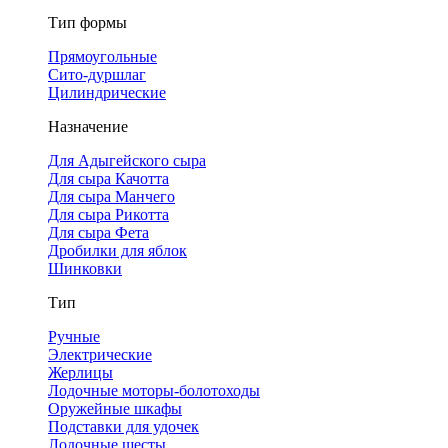
Тип формы
Прямоугольные
Сито-дуршлаг
Цилиндрические
Назначение
Для Адыгейского сыра
Для сыра Качотта
Для сыра Манчего
Для сыра Рикотта
Для сыра Фета
Дробилки для яблок
Шинковки
Тип
Ручные
Электрические
Жерлицы
Лодочные моторы-болотоходы
Оружейные шкафы
Подставки для удочек
Лодочные шесты