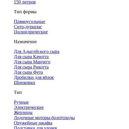
150 литров
Тип формы
Прямоугольные
Сито-дуршлаг
Цилиндрические
Назначение
Для Адыгейского сыра
Для сыра Качотта
Для сыра Манчего
Для сыра Рикотта
Для сыра Фета
Дробилки для яблок
Шинковки
Тип
Ручные
Электрические
Жерлицы
Лодочные моторы-болотоходы
Оружейные шкафы
Подставки для удочек