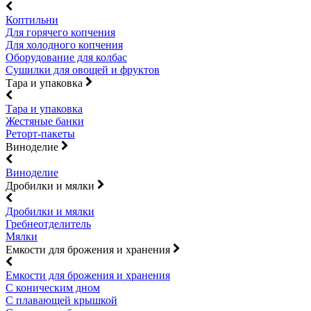
Коптильни
Для горячего копчения
Для холодного копчения
Оборудование для колбас
Сушилки для овощей и фруктов
Тара и упаковка
Тара и упаковка
Жестяные банки
Реторт-пакеты
Виноделие
Виноделие
Дробилки и мялки
Дробилки и мялки
Гребнеотделитель
Мялки
Емкости для брожения и хранения
Емкости для брожения и хранения
С коническим дном
С плавающей крышкой