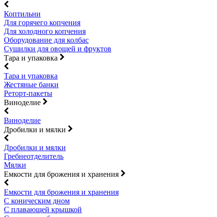
Коптильни
Для горячего копчения
Для холодного копчения
Оборудование для колбас
Сушилки для овощей и фруктов
Тара и упаковка
Тара и упаковка
Жестяные банки
Реторт-пакеты
Виноделие
Виноделие
Дробилки и мялки
Дробилки и мялки
Гребнеотделитель
Мялки
Емкости для брожения и хранения
Емкости для брожения и хранения
С коническим дном
С плавающей крышкой