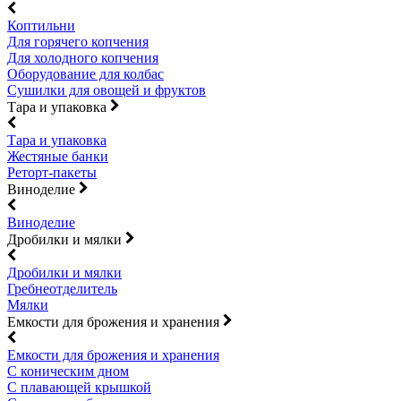
Коптильни
Для горячего копчения
Для холодного копчения
Оборудование для колбас
Сушилки для овощей и фруктов
Тара и упаковка
Тара и упаковка
Жестяные банки
Реторт-пакеты
Виноделие
Виноделие
Дробилки и мялки
Дробилки и мялки
Гребнеотделитель
Мялки
Емкости для брожения и хранения
Емкости для брожения и хранения
С коническим дном
С плавающей крышкой