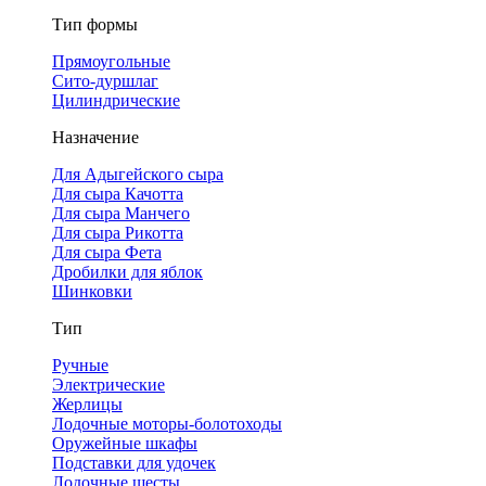
Тип формы
Прямоугольные
Сито-дуршлаг
Цилиндрические
Назначение
Для Адыгейского сыра
Для сыра Качотта
Для сыра Манчего
Для сыра Рикотта
Для сыра Фета
Дробилки для яблок
Шинковки
Тип
Ручные
Электрические
Жерлицы
Лодочные моторы-болотоходы
Оружейные шкафы
Подставки для удочек
Лодочные шесты