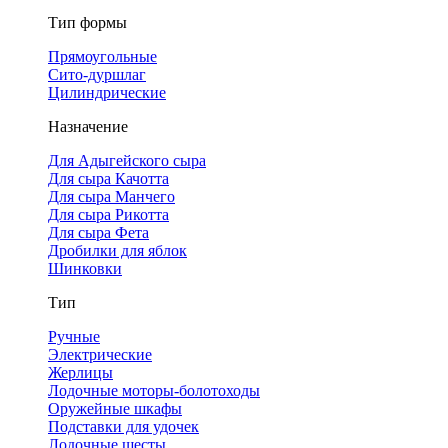
Тип формы
Прямоугольные
Сито-дуршлаг
Цилиндрические
Назначение
Для Адыгейского сыра
Для сыра Качотта
Для сыра Манчего
Для сыра Рикотта
Для сыра Фета
Дробилки для яблок
Шинковки
Тип
Ручные
Электрические
Жерлицы
Лодочные моторы-болотоходы
Оружейные шкафы
Подставки для удочек
Лодочные шесты