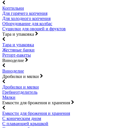
Коптильни
Для горячего копчения
Для холодного копчения
Оборудование для колбас
Сушилки для овощей и фруктов
Тара и упаковка
Тара и упаковка
Жестяные банки
Реторт-пакеты
Виноделие
Виноделие
Дробилки и мялки
Дробилки и мялки
Гребнеотделитель
Мялки
Емкости для брожения и хранения
Емкости для брожения и хранения
С коническим дном
С плавающей крышкой