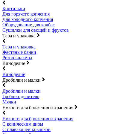
Коптильни
Для горячего копчения
Для холодного копчения
Оборудование для колбас
Сушилки для овощей и фруктов
Тара и упаковка
Тара и упаковка
Жестяные банки
Реторт-пакеты
Виноделие
Виноделие
Дробилки и мялки
Дробилки и мялки
Гребнеотделитель
Мялки
Емкости для брожения и хранения
Емкости для брожения и хранения
С коническим дном
С плавающей крышкой