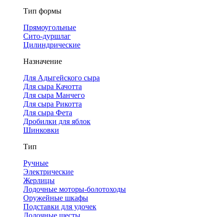
Тип формы
Прямоугольные
Сито-дуршлаг
Цилиндрические
Назначение
Для Адыгейского сыра
Для сыра Качотта
Для сыра Манчего
Для сыра Рикотта
Для сыра Фета
Дробилки для яблок
Шинковки
Тип
Ручные
Электрические
Жерлицы
Лодочные моторы-болотоходы
Оружейные шкафы
Подставки для удочек
Лодочные шесты